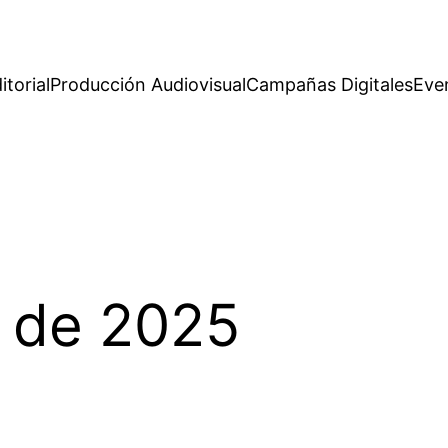
itorial
Producción Audiovisual
Campañas Digitales
Eve
l de 2025