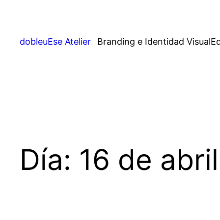
Saltar
al
contenido
dobleuEse Atelier
Branding e Identidad Visual
Ed
Día:
16 de abri