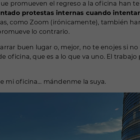
e promueven el regreso a la oficina han te
tado protestas internas cuando intentar
as, como Zoom (irónicamente), también han 
romueve lo contrario.
rar buen lugar o, mejor, no te enojes si no t
 de oficina, que es a lo que va uno. El traba
sde mi oficina… mándenme la suya.