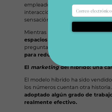
empleados deben “cazar” un lugar
interacción y la creatividad, pero
sensación de que la oficina es un 
Mientras tanto, los diseñadores d
espacios biophílicos y mobiliari
pregunta sigue en el aire:
¿es real
para reducir costos sin perder l
El
marketing
del híbrido: una c
El modelo híbrido ha sido vendido 
los números cuentan otra histori
adoptado algún grado de trabajo
realmente efectivo.