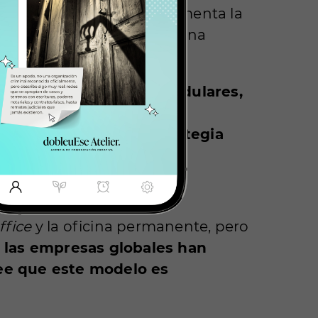
La teoría dice que esto fomenta la
por los mejores lugares y una
pertenencia con
zonas modulares,
s quieran volver. Pero la
trabajo o solo una estrategia
fice
y la oficina permanente, pero
 las empresas globales han
ree que este modelo es