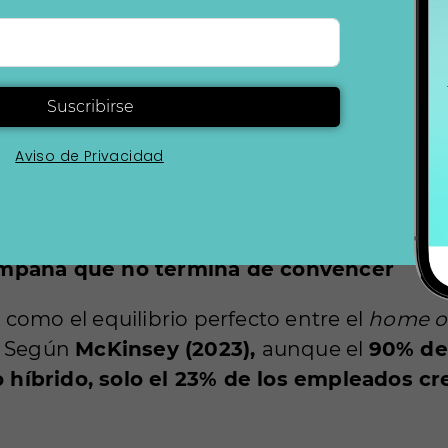
 libre, lo que se conoce como
hot desking.
 en la práctica, genera competencia absurda 
Starbucks con peor café.
Suscribirse
e interiores intentan compensar la falta de 
Aviso de Privacidad
o multifuncional
que hagan que los empleado
mente una transformación del espacio de 
a narrativa de innovación?
ampaña que no termina de convencer
como el equilibrio perfecto entre el
home of
a. Según
McKinsey (2023),
aunque el
90% de
 híbrido, solo el 23% de los empleados c