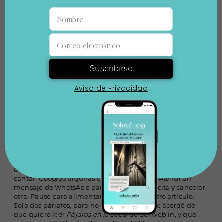
un poco más de decoro y salud mental. Después, por
consejo de un amigo, experimenté con la meditación y el
mindfulness
.
Hasta los sabios de Sivana, que le cambiaron la vida al
monje que vendió su Ferrari, recomiendan practicar yoga
a diario.
Buenos días, señor Sol
Suscribirse
Este 21 de junio se celebra el Día Mundial del Yoga. Se
Aviso de Privacidad
instauró en 2014 por iniciativa del primer ministro de la
India, Narendra Modi, quien propuso que la fecha
coincidiera con el solsticio de verano. El día más largo del
año en el hemisferio norte se presta para practicar varios
“saludos al sol”, una de las secuencias más complejas y
demandantes de energía que hay. Involucra una docena
de
asanas
. Realizarla correctamente es toda una hazaña.
Mientras escribo estas líneas me interrumpieron en varias
ocasiones. Sonó una canción en la radio y me puse a
cantar. Googleé algunas cifras sobre TDAH. Atendí un
mensaje de WhatsApp para confirmar una cita y cancelar
otra. Pausé para alimentar al perro. Inicié otro artículo.
Solo dos párrafos, para no olvidar la idea. Me acordé de
que quiero leer
Pájaros en la boca
, de Schweblin, y que