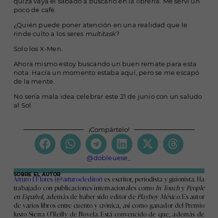
quizá vaya el sábado a buscarlo en la librería. Me serví un
poco de café.
¿Quién puede poner atención en una realidad que le
rinde culto a los seres
multitask
?
Solo los X-Men.
Ahora mismo estoy buscando un buen remate para esta
nota. Hacía un momento estaba aquí, pero se me escapó
de la mente.
No sería mala idea celebrar este 21 de junio con un saludo
al Sol.
¡Compártelo!
@dobleuese_
SOBRE EL AUTOR
Arturo J. Flores (@arturoeleditor)
es escritor, periodista y guionista. Ha
trabajado con publicaciones internacionales como
In Touch
y
People
en Español
, además de haber sido editor de
Playboy México
. Es autor
de varios libros entre cuento y crónica, así como ganador del Premio
Justo Sierra O’Reilly de Novela. Está convencido de que, además de