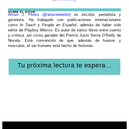
SOBRE EL AUTOR
Arturo J. Flores (@arturoeleditor)
es escritor, periodista y
guionista. Ha trabajado con publicaciones internacionales
como
In Touch
y
People en Español
, además de haber sido
editor de
Playboy México
. Es autor de varios libros entre cuento
y crónica, así como ganador del Premio Justo Sierra O’Reilly de
Novela. Está convencido de que, además de huesos y
músculos, el ser humano está hecho de historias.
Tu próxima lectura te espera...