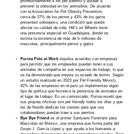
profesionalmente a los
pet parents
y ayudar a
prevenir la obesidad en los animalitos. De acuerdo
con la Association for Pet Obesity Prevention,
cerca de 37% de los perros y 43% de los gatos
presentan sobrepeso, una condición que puede
afectar su calidad de vida. Hill’s on Wheels tiene
una presencia especial en Guadalajara, donde se
estima la existencia de más de 6 millones de
mascotas, principalmente perros y gatos.
Purina Pets at Work
impulsa acuerdos con empresas
para permitir que los empleados puedan tener a sus
animales de compañía en sus espacios de trabajo, lo que
se ha demostrado que mejora su estado de ánimo. Según
un estudio realizado en 2023 por Pet Friendly México,
42% de las empresas en el país ya implementan algún
tipo de política que favorece la presencia de animales en
el lugar de trabajo. En un comunicado, Purina reveló que
sus propias oficinas son
pet friendly
todos los días y que
las de Nestlé dedican los viernes para que sus
colaboradores puedan traer a sus perritos.
Bye Bye Friend
es el primer Santuario Funerario para
Mascotas en México, una empresa que forma parte del
Grupo J. García López y que ayuda a los humanos a