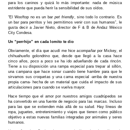
para los caninos y quizá lo más importante: nada de música
estridente que pueda herir la sensibilidad de sus oídos.
“El Wooftop no es un bar
pet friendly
, sino todo lo contrario. Es
un bar para perritos y les permitimos venir con sus humanos”, le
gusta decir a Javier Nieto, director de F & B de Andaz México
City Condesa.
Un “perrhijo” en cada lomito te dio
Obviamente, el día que acudí me hice acompañar por Mickey, el
chihuahueño golondrino que, desde que llegó a la casa hace
cinco años, poco a poco se ha ido adueñando de cada rincón.
Tiene a su disposición una rampa especial para trepar al sillón,
una campana que hace sonar cuando tiene hambre para que le
sirvamos sus croquetas y una cama especial -arriba de nuestra
propia cama- hecha de un material que cuida el impacto de sus
articulaciones para cuando se vuelva mayor.
Hace tiempo que el amor por nuestros amigos cuadrúpedos se
ha convertido en una fuente de negocio para las marcas. Incluso
para las que se extienden más allá de su salud. Hay líneas de
ropa, juguetes, entretenimiento y viajes que tienen como público
objetivo a estas nuevas familias integradas por animales y seres
humanos.