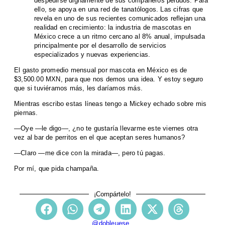
despedirse dignamente de sus compañeros peludos. Para
ello, se apoya en una red de tanatólogos. Las cifras que
revela en uno de sus recientes comunicados reflejan una
realidad en crecimiento: la industria de mascotas en
México crece a un ritmo cercano al 8% anual, impulsada
principalmente por el desarrollo de servicios
especializados y nuevas experiencias.
El gasto promedio mensual por mascota en México es de
$3,500.00 MXN, para que nos demos una idea. Y estoy seguro
que si tuviéramos más, les daríamos más.
Mientras escribo estas líneas tengo a Mickey echado sobre mis
piernas.
—Oye —le digo—, ¿no te gustaría llevarme este viernes otra
vez al bar de perritos en el que aceptan seres humanos?
—Claro —me dice con la mirada—, pero tú pagas.
Por mí, que pida champaña.
¡Compártelo!
@dobleuese_