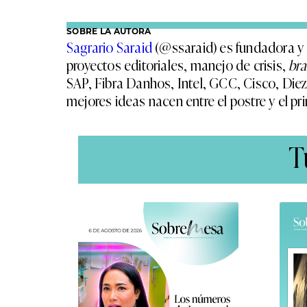
SOBRE LA AUTORA
Sagrario Saraid
(@ssaraid) es fundadora y
proyectos editoriales, manejo de crisis,
br
SAP, Fibra Danhos, Intel, GCC, Cisco, Die
mejores ideas nacen entre el postre y el prim
T