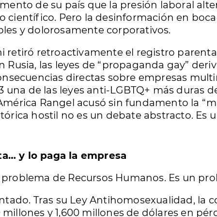
amento de su país que la presión laboral alter
o científico. Pero la desinformación en boca
ibles y dolorosamente corporativos.
i retiró retroactivamente el registro parent
En Rusia, las leyes de “propaganda gay” der
nsecuencias directas sobre empresas multin
3 una de las leyes anti-LGBTQ+ más duras d
a América Rangel acusó sin fundamento la “
etórica hostil no es un debate abstracto. Es
ta… y lo paga la empresa
un problema de Recursos Humanos. Es un pr
tado. Tras su Ley Antihomosexualidad, la co
 millones y 1,600 millones de dólares en pé