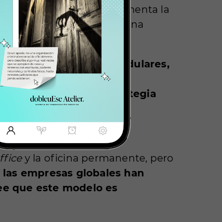
La teoría dice que esto fomenta la
por los mejores lugares y una
pertenencia con
zonas modulares,
s quieran volver. Pero la
trabajo o solo una estrategia
fice
y la oficina permanente, pero
 las empresas globales han
ree que este modelo es