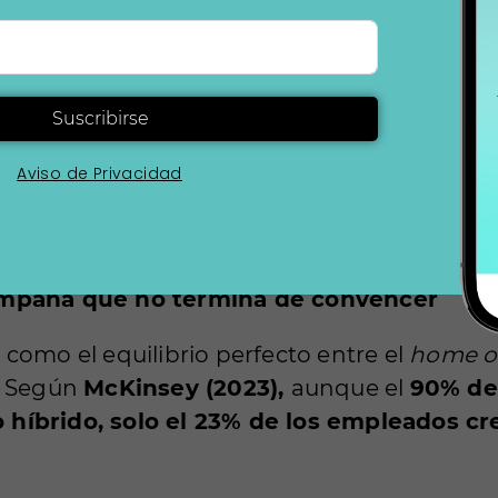
 libre, lo que se conoce como
hot desking.
 en la práctica, genera competencia absurda 
Starbucks con peor café.
Suscribirse
e interiores intentan compensar la falta de 
Aviso de Privacidad
o multifuncional
que hagan que los empleado
mente una transformación del espacio de 
a narrativa de innovación?
ampaña que no termina de convencer
como el equilibrio perfecto entre el
home of
a. Según
McKinsey (2023),
aunque el
90% de
 híbrido, solo el 23% de los empleados c