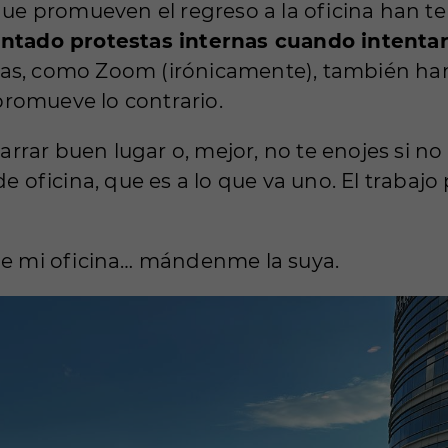
e promueven el regreso a la oficina han te
tado protestas internas cuando intentar
as, como Zoom (irónicamente), también han 
romueve lo contrario.
rar buen lugar o, mejor, no te enojes si no t
 de oficina, que es a lo que va uno. El traba
sde mi oficina… mándenme la suya.