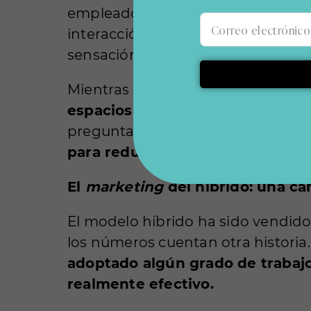
empleados deben “cazar” un lugar
interacción y la creatividad, pero
sensación de que la oficina es un 
Mientras tanto, los diseñadores d
espacios biophílicos y mobiliari
pregunta sigue en el aire:
¿es real
para reducir costos sin perder l
El
marketing
del híbrido: una c
El modelo híbrido ha sido vendido 
los números cuentan otra histori
adoptado algún grado de trabajo
realmente efectivo.