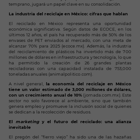
temprano, jugará un papel clave en su consolidación.
La industria del reciclaje en México: cifras que hablan
El reciclado en México representa una oportunidad
económica significativa. Según datos de ECOCE, en los
últimos 12 años, el país ha recuperado más de 50% de los
envases de PET enviados al mercado, con una meta de
alcanzar 70% para 2025 (
ecoce.mx
). Además, la industria
del reciclamiento de plásticos ha invertido más de 700
millones de dólares en infraestructura y tecnología, lo que
ha permitido la creación de 26 grandes plantas
recicladoras con una capacidad instalada de 753,000
toneladas anuales (
animalpolitico.com
).
A nivel general,
la economía del reciclaje en México
tiene un valor estimado de 3,000 millones de dólares,
con un crecimiento anual de 10%
(
jornada.com.mx
). Este
sector no solo favorece al ambiente, sino que también
genera empleo y promueve la inclusión social de quienes
se dedican a la recolección de residuos.
El
marketing
y el futuro del reciclado: una alianza
inevitable
El pregón del “fierro viejo” ha sido una de las hazañas