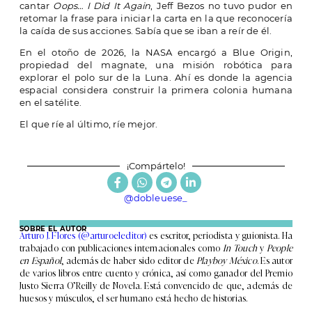
cantar
Oops… I Did It Again
, Jeff Bezos no tuvo pudor en
retomar la frase para iniciar la carta en la que reconocería
la caída de sus acciones. Sabía que se iban a reír de él.
En el otoño de 2026, la NASA encargó a Blue Origin,
propiedad del magnate, una misión robótica para
explorar el polo sur de la Luna. Ahí es donde la agencia
espacial considera construir la primera colonia humana
en el satélite.
El que ríe al último, ríe mejor.
¡Compártelo!
@dobleuese_
SOBRE EL AUTOR
Arturo J. Flores (@arturoeleditor)
es escritor, periodista y guionista. Ha
trabajado con publicaciones internacionales como
In Touch
y
People
en Español
, además de haber sido editor de
Playboy México
. Es autor
de varios libros entre cuento y crónica, así como ganador del Premio
Justo Sierra O’Reilly de Novela. Está convencido de que, además de
huesos y músculos, el ser humano está hecho de historias.