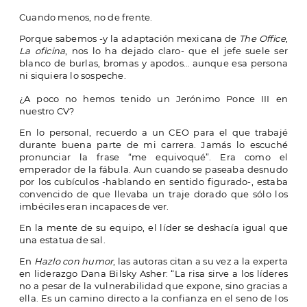
Cuando menos, no de frente.
Porque sabemos -y la adaptación mexicana de
The Office
,
La oficina
, nos lo ha dejado claro- que el jefe suele ser
blanco de burlas, bromas y apodos… aunque esa persona
ni siquiera lo sospeche.
¿A poco no hemos tenido un Jerónimo Ponce III en
nuestro CV?
En lo personal, recuerdo a un CEO para el que trabajé
durante buena parte de mi carrera. Jamás lo escuché
pronunciar la frase “me equivoqué”. Era como el
emperador de la fábula. Aun cuando se paseaba desnudo
por los cubículos -hablando en sentido figurado-, estaba
convencido de que llevaba un traje dorado que sólo los
imbéciles eran incapaces de ver.
En la mente de su equipo, el líder se deshacía igual que
una estatua de sal.
En
Hazlo con humor
, las autoras citan a su vez a la experta
en liderazgo Dana Bilsky Asher: “La risa sirve a los líderes
no a pesar de la vulnerabilidad que expone, sino gracias a
ella. Es un camino directo a la confianza en el seno de los