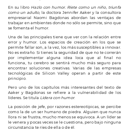
En su libro
Hazlo con humor. Ríete como un niño, triunfa
como un adulto
, la doctora Jennifer Aaker y la consultora
empresarial Naomi Bagdonas abordan las ventajas de
trabajar en ambientes donde no sólo se permite, sino que
se fomenta el humor.
Una de las principales tiene que ver con la relación entre
error y humor. Los espacios de creación en los que se
permite fallar son, a la vez, los más susceptibles a innovar.
No es extraño. Si tienes la seguridad de que no te correrán
por implementar alguna idea loca que al final no
funciona, tu cerebro se sentirá mucho más seguro para
encontrar soluciones creativas. Varias de las empresas
tecnológicas de Silicon Valley operan a partir de este
principio.
Pero uno de los capítulos más interesantes del texto de
Aaker y Bagdonas se refiere a la vulnerabilidad de los
líderes. Se titula
Lidera con humor
.
La posición de jefe, por razones estereotípicas, se percibe
como la de un ser humano de piedra. Alguien que nunca
llora ni se frustra, mucho menos se equivoca. A un líder se
le venera y pocas veces se le cuestiona, pero bajo ninguna
circunstancia te ríes de ella o de él.