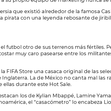
 a su propio equipo de
marketing
nunca se l
ersia que existió alrededor de la famosa Casi
 pirata con una leyenda rebosante de jiribi
 el futbol otro de sus terrenos más fértiles.
costar muy caro pasearse entre los militante
la FIFA Store una casaca original de las sel
e Inglaterra. La de México no canta mal las r
ellas durante este Hot Sale.
 destacan los de Kylian Mbappé, Lamine Yama
noamérica, el “casacómetro” lo encabeza Lio