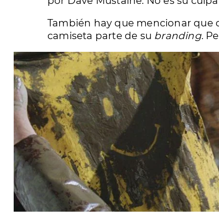
por Dave Mustaine. No es su culpa
También hay que mencionar que ot
camiseta parte de su
branding
. P