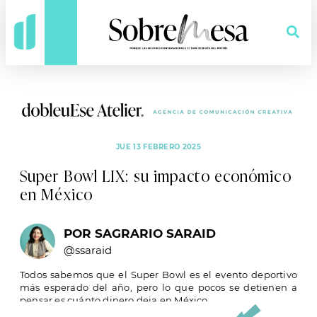
¿QUIÉNES SOMOS?
¿QUÉ HACEMOS?
JUE 13 FEBRERO 2025
Super Bowl LIX: su impacto económico
en México
POR SAGRARIO SARAID
@ssaraid
Todos sabemos que el Super Bowl es el evento deportivo
más esperado del año, pero lo que pocos se detienen a
pensar es cuánto dinero deja en México.