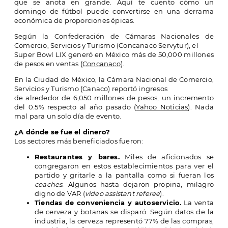
que se anota en grande. Aquí te cuento cómo un
domingo de fútbol puede convertirse en una derrama
económica de proporciones épicas.
Según la Confederación de Cámaras Nacionales de
Comercio, Servicios y Turismo (Concanaco Servytur), el
Super Bowl LIX generó en México más de 50,000 millones
de pesos en ventas (
Concanaco
).
En la Ciudad de México, la Cámara Nacional de Comercio,
Servicios y Turismo (Canaco) reportó ingresos
de alrededor de 6,050 millones de pesos, un incremento
del 0.5% respecto al año pasado (
Yahoo Noticias
). Nada
mal para un solo día de evento.
¿A dónde se fue el dinero?
Los sectores más beneficiados fueron:
Restaurantes y bares.
Miles de aficionados se
congregaron en estos establecimientos para ver el
partido y gritarle a la pantalla como si fueran los
coaches.
Algunos hasta dejaron propina, milagro
digno de VAR (
video assistant
referee
).
Tiendas de conveniencia y autoservicio.
La venta
de cerveza y botanas se disparó. Según datos de la
industria, la cerveza representó 77% de las compras,