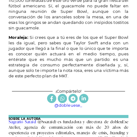
110,000 toneladas de este oro verde para la gran fiesta del
fútbol americano. Sí, el guacamole no puede faltar en
ninguna reunión de Super Bowl, aunque con la
conversación de los aranceles sobre la mesa, en una de
esas los gringos se andan quedando con insípidos tostitos
sin guacamole.
Moraleja:
Si crees que a tú eres de los que el Super Bowl
les da igual, pero sabes que Taylor Swift anda con un
jugador que llegó a la final o que lo único que te importa
es conocer quién actuará en el medio tiempo, pues
entérate que es mucho más que un partido: es una
estrategia de consumo perfectamente diseñada y, sí,
aunque solo te importe la nota rosa, eres una víctima más
de este perfecto plan de MKT.
¡Compártelo!
@dobleuese_
SOBRE LA AUTORA
Sagrario Saraid
(@ssaraid) es fundadora y directora de dobleuEse
Atelier, agencia de comunicación con más de 20 años de
experiencia en proyectos editoriales, manejo de crisis,
branding
y