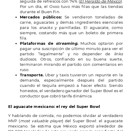
seguida de refrescos con 74% (
El Heraldo de México
).
Por un día, el Oxxo tuvo más filas que las tiendas
durante el Buen Fin.
Mercados públicos:
Se vendieron toneladas de
carne, aguacates y demás ingredientes esenciales
para los
snacks
y parrilladas. El aguacate, como
siempre, costando más que un boleto de primera
fila.
Plataformas de
streaming.
Muchos optaron por
pagar una suscripción de último minuto para ver el
partido “legalmente” y no depender de
links
dudosos. Otros, confiando en su buena suerte,
terminaron mirando el partido con comentarios en
ruso.
Transporte.
Uber y taxis tuvieron un repunte en la
demanda, especialmente después del partido
cuando el tequila empezó a hacer efecto. Siendo
honestos, el verdadero ganador del Super Bowl es el
conductor que cobró tarifa dinámica.
El aguacate mexicano: el rey del Super Bowl
Y hablando de comida, no podemos olvidar al verdadero
MVP (
most valuable player
) del Super Bowl: el aguacate
mexicano. Se estima que México exportó alrededor de