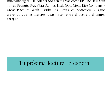
marketing
digital. Ha colaborado con marcas como HP, The New York
Times, Peanuts, SAP, Fibra Danhos, Intel, GCC, Cisco, Diez Company y
Great Place to Work. Escribe los jueves en
Sobremesa
y sigue
creyendo que las mejores ideas nacen entre el postre y el primer
carajillo.
Tu próxima lectura te espera...