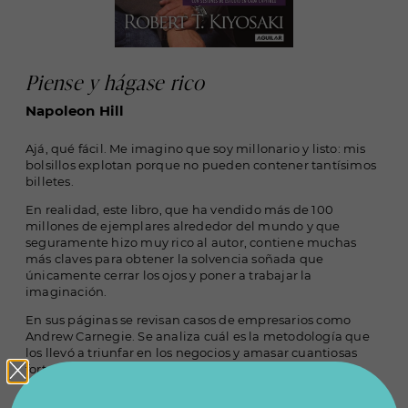
Piense y hágase rico
Napoleon Hill
Ajá, qué fácil. Me imagino que soy millonario y listo: mis
bolsillos explotan porque no pueden contener tantísimos
billetes.
En realidad, este libro, que ha vendido más de 100
millones de ejemplares alrededor del mundo y que
seguramente hizo muy rico al autor, contiene muchas
más claves para obtener la solvencia soñada que
únicamente cerrar los ojos y poner a trabajar la
imaginación.
En sus páginas se revisan casos de empresarios como
Andrew Carnegie. Se analiza cuál es la metodología que
los llevó a triunfar en los negocios y amasar cuantiosas
fortunas. Pero sí, todo empieza por pensar distinto.
Mindset
, le dicen. Además, ofrece una visión distinta del
error y el fracaso.