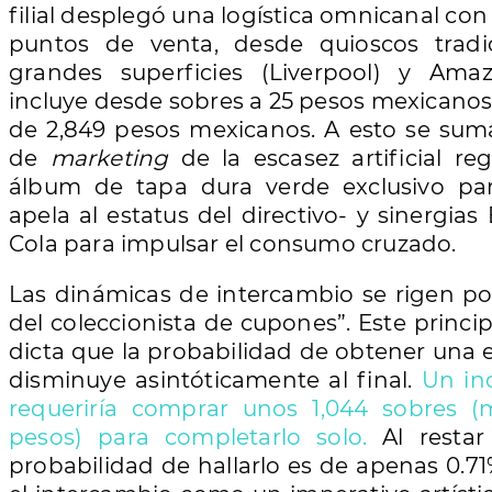
filial desplegó una logística omnicanal co
puntos de venta, desde quioscos tradi
grandes superficies (Liverpool) y Ama
incluye desde sobres a 25 pesos mexicano
de 2,849 pesos mexicanos. A esto se suma
de
marketing
de la escasez artificial re
álbum de tapa dura verde exclusivo pa
apela al estatus del directivo- y sinergia
Cola para impulsar el consumo cruzado.
Las dinámicas de intercambio se rigen po
del coleccionista de cupones”. Este princ
dicta que la probabilidad de obtener una
disminuye asintóticamente al final.
Un in
requeriría comprar unos 1,044 sobres 
pesos) para completarlo solo.
Al restar
probabilidad de hallarlo es de apenas 0.