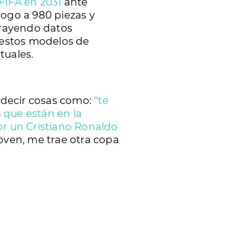
 FIFA en 2031
ante
álogo a 980 piezas y
trayendo datos
 estos modelos de
tuales.
 decir cosas como:
“te
 que están en la
or un Cristiano Ronaldo
Joven, me trae otra copa