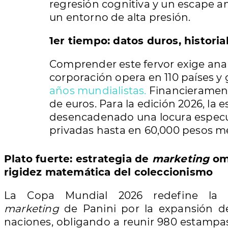
regresión cognitiva y un escape a
un entorno de alta presión.
1er tiempo: datos duros, historia
Comprender este fervor exige anal
corporación opera en 110 países y g
años mundialistas.
Financieramente
de euros. Para la edición 2026, la 
desencadenado una locura especul
privadas hasta en 60,000 pesos me
Plato fuerte: estrategia de
marketing
omn
rigidez matemática del coleccionismo
La Copa Mundial 2026 redefine la e
marketing
de Panini por la expansión d
naciones, obligando a reunir 980 estampas