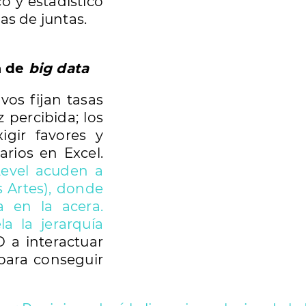
o y estadístico
as de juntas.
a de
big data
ivos fijan tasas
 percibida; los
igir favores y
arios en Excel.
Level acuden a
 Artes), donde
a en la acera.
a la jerarquía
O a interactuar
para conseguir