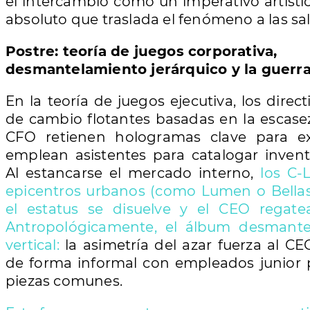
el intercambio como un imperativo artístic
absoluto que traslada el fenómeno a las sal
Postre: teoría de juegos corporativa,
desmantelamiento jerárquico y la guerr
En la teoría de juegos ejecutiva, los direct
de cambio flotantes basadas en la escasez
CFO retienen hologramas clave para ex
emplean asistentes para catalogar invent
Al estancarse el mercado interno,
los C-
epicentros urbanos (como Lumen o Bellas
el estatus se disuelve y el CEO regate
Antropológicamente, el álbum desmantel
vertical:
la asimetría del azar fuerza al CE
de forma informal con empleados junior 
piezas comunes.