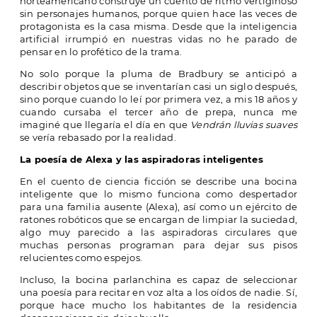
norteamericano construye un cuento de ritmo vertiginoso
sin personajes humanos, porque quien hace las veces de
protagonista es la casa misma. Desde que la inteligencia
artificial irrumpió en nuestras vidas no he parado de
pensar en lo profético de la trama.
No solo porque la pluma de Bradbury se anticipó a
describir objetos que se inventarían casi un siglo después,
sino porque cuando lo leí por primera vez, a mis 18 años y
cuando cursaba el tercer año de prepa, nunca me
imaginé que llegaría el día en que
Vendrán lluvias suaves
se vería rebasado por la realidad.
La poesía de Alexa y las aspiradoras inteligentes
En el cuento de ciencia ficción se describe una bocina
inteligente que lo mismo funciona como despertador
para una familia ausente (Alexa), así como un ejército de
ratones robóticos que se encargan de limpiar la suciedad,
algo muy parecido a las aspiradoras circulares que
muchas personas programan para dejar sus pisos
relucientes como espejos.
Incluso, la bocina parlanchina es capaz de seleccionar
una poesía para recitar en voz alta a los oídos de nadie. Sí,
porque hace mucho los habitantes de la residencia