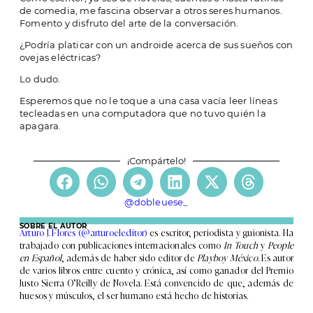
de comedia, me fascina observar a otros seres humanos.
Fomento y disfruto del arte de la conversación.
¿Podría platicar con un androide acerca de sus sueños con
ovejas eléctricas?
Lo dudo.
Esperemos que no le toque a una casa vacía leer líneas
tecleadas en una computadora que no tuvo quién la
apagara.
¡Compártelo!
@dobleuese_
SOBRE EL AUTOR
Arturo J. Flores (@arturoeleditor)
es escritor, periodista y guionista. Ha
trabajado con publicaciones internacionales como
In Touch
y
People
en Español
, además de haber sido editor de
Playboy México
. Es autor
de varios libros entre cuento y crónica, así como ganador del Premio
Justo Sierra O’Reilly de Novela. Está convencido de que, además de
huesos y músculos, el ser humano está hecho de historias.