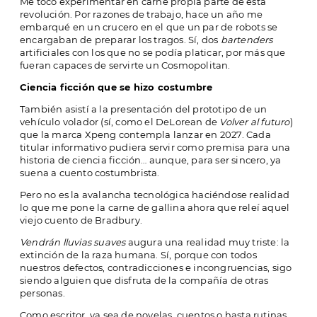
Me tocó experimentar en carne propia parte de esta
revolución. Por razones de trabajo, hace un año me
embarqué en un crucero en el que un par de robots se
encargaban de preparar los tragos. Sí, dos
bartenders
artificiales con los que no se podía platicar, por más que
fueran capaces de servirte un Cosmopolitan.
Ciencia ficción que se hizo costumbre
También asistí a la presentación del prototipo de un
vehículo volador (sí, como el DeLorean de
Volver al futuro
)
que la marca Xpeng contempla lanzar en 2027. Cada
titular informativo pudiera servir como premisa para una
historia de ciencia ficción… aunque, para ser sincero, ya
suena a cuento costumbrista.
Pero no es la avalancha tecnológica haciéndose realidad
lo que me pone la carne de gallina ahora que releí aquel
viejo cuento de Bradbury.
Vendrán lluvias suaves
augura una realidad muy triste: la
extinción de la raza humana. Sí, porque con todos
nuestros defectos, contradicciones e incongruencias, sigo
siendo alguien que disfruta de la compañía de otras
personas.
Como escritor, ya sea de novelas, cuentos o hasta rutinas