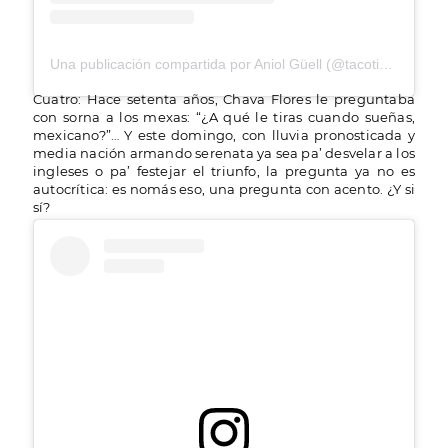
Una publicación compartida por Aniol Güell (@tacotios)
Cuatro: Hace setenta años, Chava Flores le preguntaba
con sorna a los mexas: “¿A qué le tiras cuando sueñas,
mexicano?”… Y este domingo, con lluvia pronosticada y
media nación armando serenata ya sea pa’ desvelar a los
ingleses o pa’ festejar el triunfo, la pregunta ya no es
autocrítica: es nomás eso, una pregunta con acento. ¿Y si
sí?