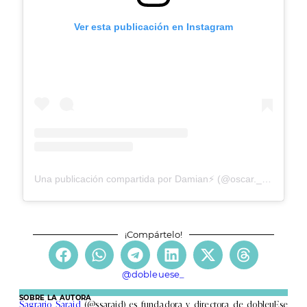
Ver esta publicación en Instagram
Una publicación compartida por Damian⚡ (@oscar._.damian)
¡Compártelo!
@dobleuese_
SOBRE LA AUTORA
Sagrario Saraid
(@ssaraid) es fundadora y directora de dobleuEse