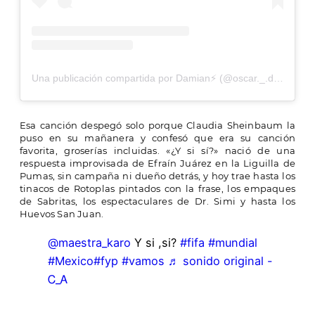
Una publicación compartida por Damian⚡ (@oscar._.damian)
Esa canción despegó solo porque Claudia Sheinbaum la
puso en su mañanera y confesó que era su canción
favorita, groserías incluidas. «¿Y si sí?» nació de una
respuesta improvisada de Efraín Juárez en la Liguilla de
Pumas, sin campaña ni dueño detrás, y hoy trae hasta los
tinacos de Rotoplas pintados con la frase, los empaques
de Sabritas, los espectaculares de Dr. Simi y hasta los
Huevos San Juan.
@maestra_karo
Y si ,si?
#fifa
#mundial
#Mexico
#fyp
#vamos
♬ sonido original -
Ꮯ_Ꭺ