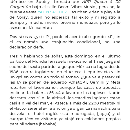
idéntico en Spotify -firmado por
ARTI Queen & DJ
Gargantúa
bajo el sello Boom Vibes Music-, pero no, la
buena es esta
YA EN SPOTIFY
. Escuchen y denle play a la
de Coray, quien no esperaba tal éxito y ni registró a
tiempo y mucho menos previno monetizar, pero ya lo
asesoran. Me cuentan.
Dos: si usas “¿y si sí?”, ponle el acento al segundo “sí”; sin
él es nomás una conjunción condicional, no una
declaración de fe.
Tres: Y hablando de soñar, este domingo, en el último
partido del Mundial en suelo mexicano, el Tri se juega el
sueño del sexto partido -algo que México no logra desde
1986- contra Inglaterra, en el Azteca. Llega invicto y sin
un gol en contra en todo el torneo. ¿Qué va a pasar? Ni
las IA se ponen de acuerdo -ChatGPT, Gemini y Meta
reparten el favoritismo-, aunque las casas de apuestas
inclinan la balanza 56-44 a favor de los ingleses. Nadie
descarta, eso sí, ni la altitud -los estadios ingleses están
casi a nivel del mar, el Azteca a más de 2,200 metros- ni
el «factor serenata»: la afición ya organiza mariachis para
desvelar el hotel inglés esta madrugada, (jajaja) y el
cuerpo técnico visitante ya viajó con colchones propios
para blindarse (hahaha)