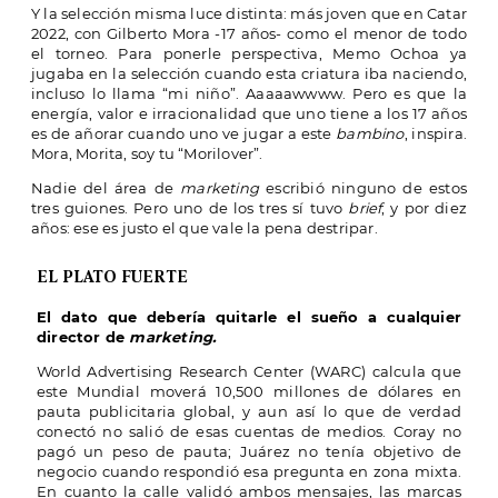
Y la selección misma luce distinta: más joven que en Catar
2022, con Gilberto Mora -17 años- como el menor de todo
el torneo. Para ponerle perspectiva, Memo Ochoa ya
jugaba en la selección cuando esta criatura iba naciendo,
incluso lo llama “mi niño”. Aaaaawwww. Pero es que la
energía, valor e irracionalidad que uno tiene a los 17 años
es de añorar cuando uno ve jugar a este
bambino
, inspira.
Mora, Morita, soy tu “Morilover”.
Nadie del área de
marketing
escribió ninguno de estos
tres guiones. Pero uno de los tres sí tuvo
brief
, y por diez
años: ese es justo el que vale la pena destripar.
EL PLATO FUERTE
El dato que debería quitarle el sueño a cualquier
director de
marketing.
World Advertising Research Center (WARC) calcula que
este Mundial moverá 10,500 millones de dólares en
pauta publicitaria global, y aun así lo que de verdad
conectó no salió de esas cuentas de medios. Coray no
pagó un peso de pauta; Juárez no tenía objetivo de
negocio cuando respondió esa pregunta en zona mixta.
En cuanto la calle validó ambos mensajes, las marcas