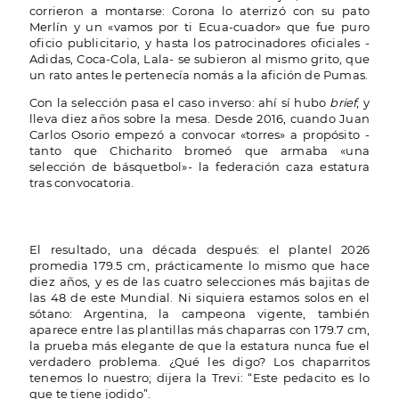
corrieron a montarse: Corona lo aterrizó con su pato
Merlín y un «vamos por ti Ecua-cuador» que fue puro
oficio publicitario, y hasta los patrocinadores oficiales -
Adidas, Coca-Cola, Lala- se subieron al mismo grito, que
un rato antes le pertenecía nomás a la afición de Pumas.
Con la selección pasa el caso inverso: ahí sí hubo
brief
, y
lleva diez años sobre la mesa. Desde 2016, cuando Juan
Carlos Osorio empezó a convocar «torres» a propósito -
tanto que Chicharito bromeó que armaba «una
selección de básquetbol»- la federación caza estatura
tras convocatoria.
El resultado, una década después: el plantel 2026
promedia 179.5 cm, prácticamente lo mismo que hace
diez años, y es de las cuatro selecciones más bajitas de
las 48 de este Mundial. Ni siquiera estamos solos en el
sótano: Argentina, la campeona vigente, también
aparece entre las plantillas más chaparras con 179.7 cm,
la prueba más elegante de que la estatura nunca fue el
verdadero problema. ¿Qué les digo? Los chaparritos
tenemos lo nuestro; dijera la Trevi: “Este pedacito es lo
que te tiene jodido”.